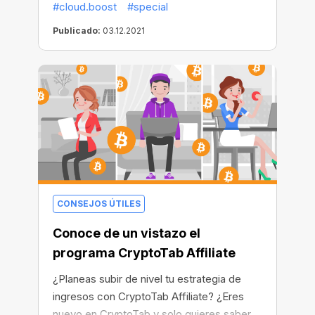
#cloud.boost
#special
pero no es suficiente, así que hemos
Publicado:
03.12.2021
decidido lanzar una nueva y aún más
generosa oferta que durará hasta finales
de 2021. Ahora te pagaremos el triple del
beneficio en todos los niveles de tu red de
recomendaciones. ¿A que suena genial?
CONSEJOS ÚTILES
Conoce de un vistazo el
programa CryptoTab Affiliate
¿Planeas subir de nivel tu estrategia de
ingresos con CryptoTab Affiliate? ¿Eres
nuevo en CryptoTab y solo quieres saber