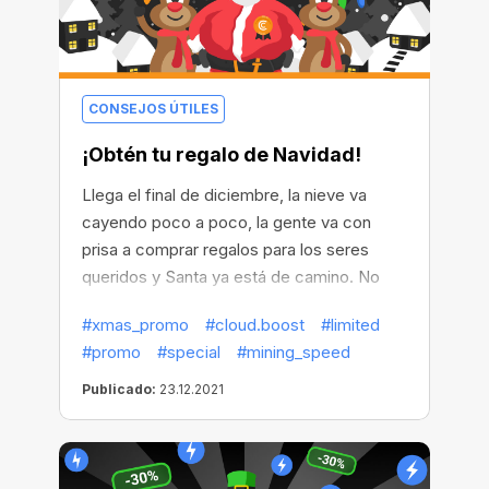
tiburón del negocio de las criptomonedas.
CONSEJOS ÚTILES
¡Obtén tu regalo de Navidad!
Llega el final de diciembre, la nieve va
cayendo poco a poco, la gente va con
prisa a comprar regalos para los seres
queridos y Santa ya está de camino. No
obstante, CryptoBot hizo los preparativos
#xmas_promo
#cloud.boost
#limited
por adelantado en sus manos y creó un
#promo
#special
#mining_speed
regalo para complacer a los que han
minado de forma más eficiente, más
Publicado:
23.12.2021
rápidamente y mejor que los demás este
año.