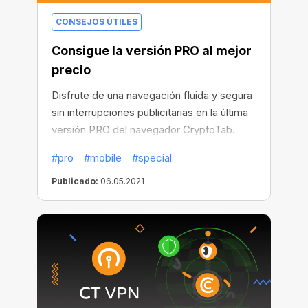
CONSEJOS ÚTILES
Consigue la versión PRO al mejor
precio
Disfrute de una navegación fluida y segura
sin interrupciones publicitarias en la última
versión PRO del navegador CryptoTab.
Hemos incorporado un poderoso
#pro
#mobile
#special
bloqueador de anuncios para que se sienta
libre de videos comerciales, ventanas
Publicado:
06.05.2021
emergentes no deseadas y pancartas que
alguna vez lo molestaron en todo
momento. Aproveche nuestra mejor
oferta: conviértase en un profesional a un
precio récord.