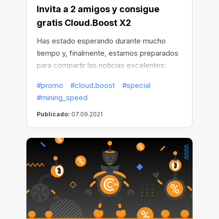
Invita a 2 amigos y consigue
gratis Cloud.Boost X2
Has estado esperando durante mucho
tiempo y, finalmente, estamos preparados
para compartir las noticias excelentes:
¡hemos vuelto a lanzar nuestra oferta
#promo
#cloud.boost
#special
especial! Puedes conseguir 30 días de
#mining_speed
acceso gratuito a Cloud.Boost X2 si invitas
a nuevos usuarios a que instalen el
Publicado:
07.09.2021
navegador CryptoTab. La oportunidad
perfecta para acelerar el crecimiento de tu
red y obtener ingresos estables a largo
plazo.