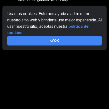
Descripción general de la Granja
Descripción general Minero
Usamos cookies. Esto nos ayuda a administrar
CryptoTab
nuestro sitio web y brindarte una mejor experiencia. Al
usar nuestro sitio, aceptas nuestra
política de
Programa de Afiliación
cookies
.
Adicional
OK
Términos de uso
Condiciones de uso de Programa de Afiliación
Política de privacidad
Política de cookies
Tutorial Demo
/
Real
Nuestros productos
CT Farm para Android