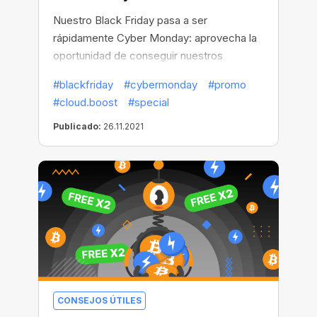
Nuestro Black Friday pasa a ser
rápidamente Cyber Monday: aprovecha la
oportunidad de conseguir nuestros
abundantes descuentos para Cloud.Boost.
#blackfriday
#cybermonday
#promo
#cloud.boost
#special
Publicado:
26.11.2021
CONSEJOS ÚTILES