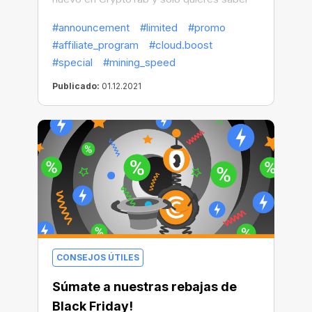
cómo funciona? Estás en el lugar
#announcement
#limited
#promo
apropiado.
#affiliate_program
#cloud.boost
#special
#mining_speed
Publicado:
01.12.2021
CONSEJOS ÚTILES
Súmate a nuestras rebajas de
Black Friday!