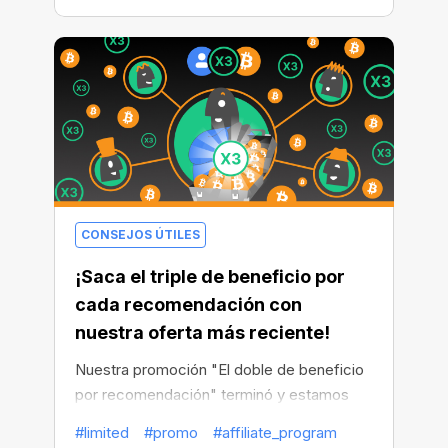
especial.
CONSEJOS ÚTILES
¡Saca el triple de beneficio por
cada recomendación con
nuestra oferta más reciente!
Nuestra promoción "El doble de beneficio
por recomendación" terminó y estamos
encantados de ver que muchos usuarios la
#limited
#promo
#affiliate_program
rentabilizaron. El beneficio doble es bueno,