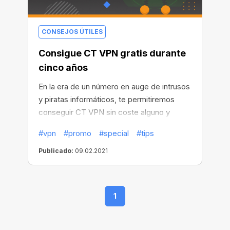
CONSEJOS ÚTILES
Consigue CT VPN gratis durante
cinco años
En la era de un número en auge de intrusos
y piratas informáticos, te permitiremos
conseguir CT VPN sin coste alguno y
pruebas gratuitas de
cinco años
. Con CT
#vpn
#promo
#special
#tips
VPN, no solo protegerás la privacidad de
tus datos y ubicación, sino que también
Publicado:
09.02.2021
tendrás acceso a cualquier sitio web del
mundo, experimentarás una conexión de
alta velocidad y mucho más.
1