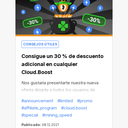
CONSEJOS ÚTILES
Consigue un 30 % de descuento
adicional en cualquier
Cloud.Boost
Nos gustaría presentarte nuestra nueva
oferta dirigida a todos los usuarios de
Android: se trata de un 30 % adicional de
#announcement
#limited
#promo
descuento para todos los multiplicadores
#affiliate_program
#cloud.boost
de Cloud.Boost. Para activar el descuento,
#special
#mining_speed
solo tienes que seguir el enlace y obtener
Publicado:
08.12.2021
cualquier incremento a nuestro precio