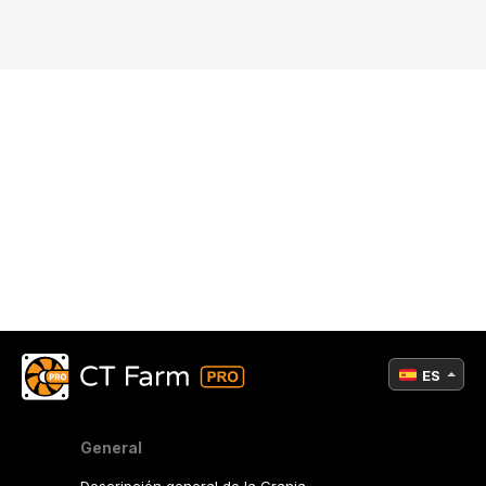
ES
General