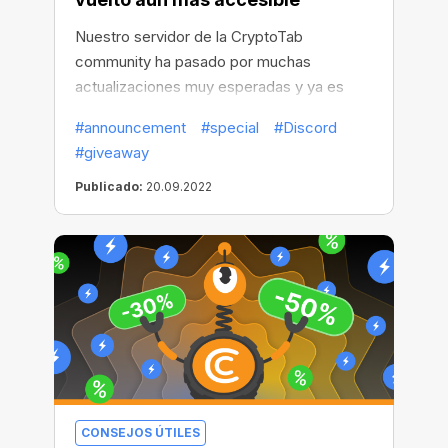
Nuestro servidor de la CryptoTab
community ha pasado por muchas
actualizaciones muy esperadas y ya es
más práctico y accesible a todo el mundo.
#announcement
#special
#Discord
#giveaway
Publicado:
20.09.2022
CONSEJOS ÚTILES