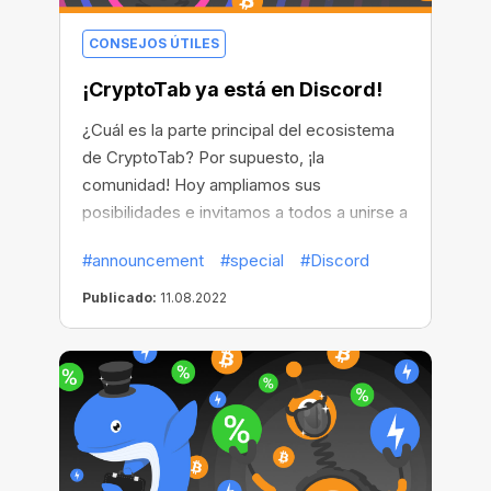
CONSEJOS ÚTILES
¡CryptoTab ya está en Discord!
¿Cuál es la parte principal del ecosistema
de CryptoTab? Por supuesto, ¡la
comunidad! Hoy ampliamos sus
posibilidades e invitamos a todos a unirse a
nuestro nuevo servidor en Discord, una
#announcement
#special
#Discord
plataforma comunitaria todo en uno que es
gratuita, segura, atractiva y que funciona
Publicado:
11.08.2022
tanto en el escritorio como en el móvil.