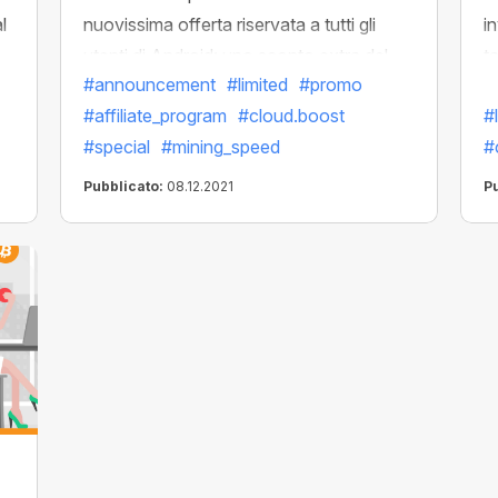
l
nuovissima offerta riservata a tutti gli
i
utenti di Android: uno sconto extra del
t
#announcement
#limited
#promo
30% su tutti i moltiplicatori Cloud.Boost!
d
#affiliate_program
#cloud.boost
#
Per attivare lo sconto basta seguire il link
s
#special
#mining_speed
#
ed acquistare qualsiasi boost al nostro
v
prezzo speciale!
p
Pubblicato:
08.12.2021
P
20
tu
F