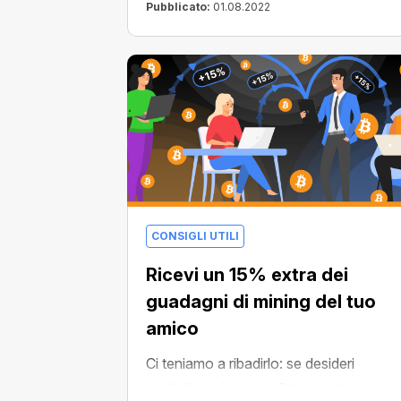
Farm e falli diventare i tuoi referral per
Pubblicato:
01.08.2022
ottenere un bonus pari al
15% del loro
mining
e riceveranno uno
sconto
speciale
!
CONSIGLI UTILI
Ricevi un 15% extra dei
guadagni di mining del tuo
amico
Ci teniamo a ribadirlo: se desideri
moltiplicare i tuoi profitti, iscriviti al