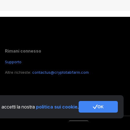
Rimani connesso
Supporto
Altre richieste:
contactus@cryptotabfarm.com
, accetti la nostra
politica sui cookie
.
OK
IT