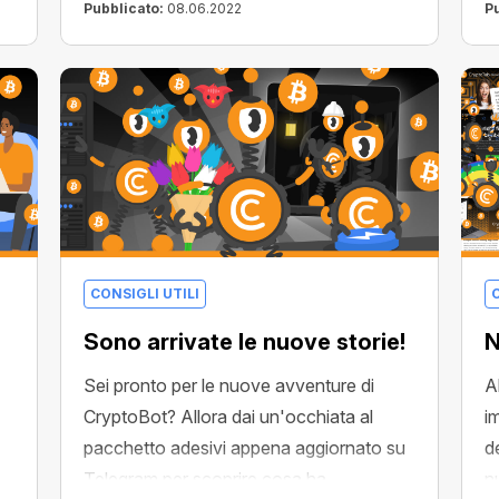
Pubblicato:
08.06.2022
P
CONSIGLI UTILI
C
Sono arrivate le nuove storie!
N
Sei pronto per le nuove avventure di
A
CryptoBot? Allora dai un'occhiata al
i
pacchetto adesivi appena aggiornato su
d
Telegram per scoprire cosa ha
n