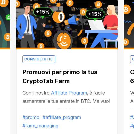
pari al 15% dei profitti delle persone che
hai segnalato!
CONSIGLI UTILI
C
Promuovi per primo la tua
O
CryptoTab Farm
6
Con il nostro
Affiliate Program
, è facile
V
aumentare le tue entrate in BTC. Ma vuoi
A
andare ancora oltre? Allora incoraggia i
P
#promo
#affiliate_program
#
tuoi amici a unirsi a CryptoTab Farm e sii
s
#farm_managing
#
tra i primi
a farlo!
p
ab