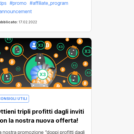
ggiungere un tocco di unicità alle tue
tips
#promo
#affiliate_program
ampagne promozionali, attrarre più
announcement
tenti e, in ultimo, massimizzare i tuoi
ubblicato:
17.02.2022
ofitti.
ONSIGLI UTILI
ttieni tripli profitti dagli inviti
on la nostra nuova offerta!
a nostra promozione “doppi profitti dagli