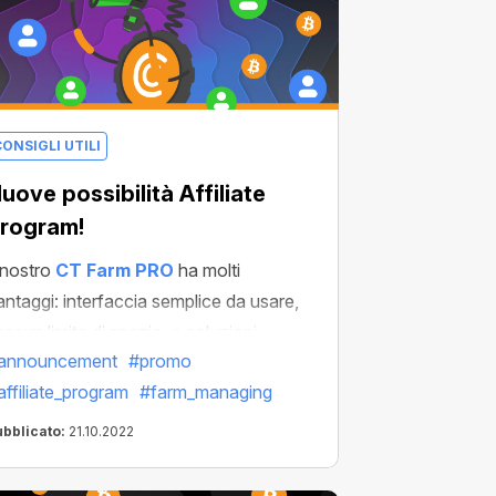
ONSIGLI UTILI
uove possibilità Affiliate
rogram!
l nostro
CT Farm PRO
ha molti
antaggi: interfaccia semplice da usare,
essun limite di spazio, e soluzioni
announcement
#promo
onvenienti per creare farm senza un PC;
affiliate_program
#farm_managing
a la nuova farm ha qualcos'altro per te.
os'è? La risposta è semplice:
ubblicato:
21.10.2022