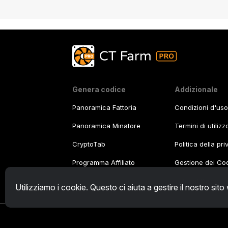
Genera codice
Addizionale
Panoramica Fattoria
Condizioni d'uso
Panoramica Minatore
Termini di utiliz
CryptoTab
Politica della pr
Programma Affiliato
Gestione dei Co
Tutorial Demo
/
Utilizziamo i cookie. Questo ci aiuta a gestire il nostro sito
© 2026.
All rights reserved. CT Technologies, ul. 