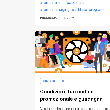
#farm_miner
#pool_miner
Programma Affiliati!
#farm_managing
#affiliate_program
Pubblicato:
16.05.2022
CONSIGLI UTILI
Condividi il tuo codice
promozionale e guadagna
Vuoi guadagnare di più ma non sai com