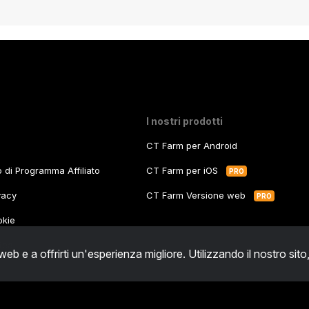
I nostri prodotti
CT Farm per Android
zo di Programma Affiliato
CT Farm per iOS
PRO
ivacy
CT Farm Versione web
PRO
okie
Real
 web e a offrirti un'esperienza migliore. Utilizzando il nostro sito
Michała Kleofasa Ogińskiego 11/9, 03-318 Warszawa, Poland