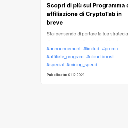
Scopri di più sul Programma 
affiliazione di CryptoTab in
breve
Stai pensando di portare la tua strategia
di guadagno con CryptoTab Affiliate a 
#announcement
#limited
#promo
livello superiore? CryptoTab è una novit
#affiliate_program
#cloud.boost
e vuoi solo sapere come funziona? Sei
#special
#mining_speed
nel posto giusto!
Pubblicato:
01.12.2021