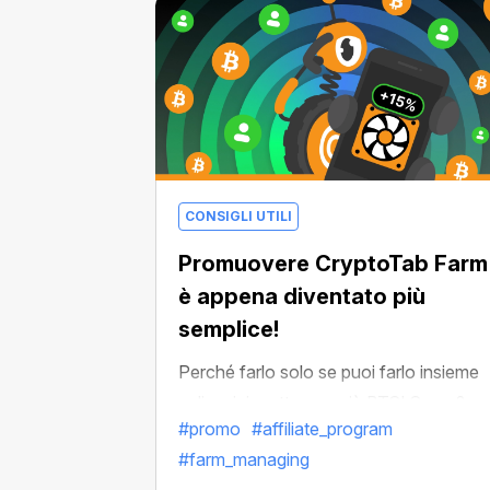
CONSIGLI UTILI
Promuovere CryptoTab Farm
è appena diventato più
semplice!
Perché farlo solo se puoi farlo insieme
agli amici e ottenere più BTC! Come?
#promo
#affiliate_program
Bene, con il nostro
Affiliate Program
è
#farm_managing
facile: invita gli amici a unirsi a CryptoT