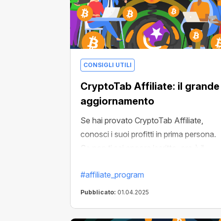
CONSIGLI UTILI
CryptoTab Affiliate: il grande
aggiornamento
Se hai provato CryptoTab Affiliate,
conosci i suoi profitti in prima persona.
Se non ti sei ancora iscritto, ora è il
momento migliore!
#affiliate_program
Pubblicato:
01.04.2025