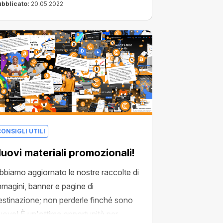
ubblicato:
20.05.2022
ONSIGLI UTILI
uovi materiali promozionali!
bbiamo aggiornato le nostre raccolte di
mmagini, banner e pagine di
estinazione; non perderle finché sono
uove! È un'ottima opportunità per