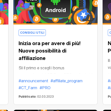
CONSIGLI UTILI
C
Inizia ora per avere di più!
N
Nuove possibilità di
P
affiliazione
I
v
Sii il primo e scegli i bonus
n
personalmente! CT Farm PRO su Android
#announcement
#affiliate_program
#
c
è appena stato lanciato. Stiamo
#CT_Farm
#PRO
#
m
aspettando che migliaia di nuovi farmer
C
entrino nella nostra cripto comunità e
Pubblicato:
02.03.2023
P
vogliamo che tu diventi la loro guida. In
cambio, come al solito, otterrai un bonus