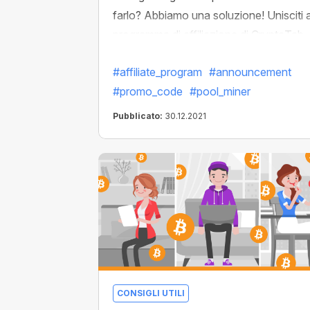
farlo? Abbiamo una soluzione! Unisciti a
programma di affiliazione di CryptoTab
Farm, condividi il tuo codice
#affiliate_program
#announcement
promozionale speciale con altri utenti e
#promo_code
#pool_miner
ottieni la percentuale del loro profitto
minerario. Aumenta di livello i tuoi
Pubblicato:
30.12.2021
guadagni in un lampo!
CONSIGLI UTILI