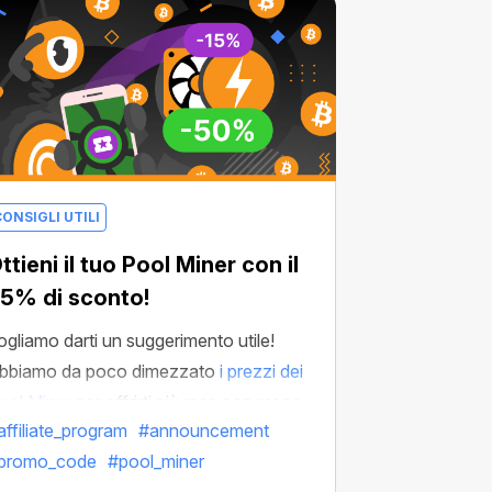
ONSIGLI UTILI
ttieni il tuo Pool Miner con il
5% di sconto!
ogliamo darti un suggerimento utile!
bbiamo da poco dimezzato
i prezzi dei
ool Miner
per offrirti più resa con meno
affiliate_program
#announcement
pesa. Ora vogliamo svelarti un trucco
promo_code
#pool_miner
er risparmiare ancora di più.