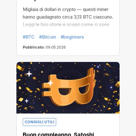
Migliaia di dollari in crypto — questi miner
hanno guadagnato circa 3,13 BTC ciascuno.
Leggi le loro storie e scopri come ci sono
riusciti.
#BTC
#Bitcoin
#beginners
Pubblicato:
09.05.2026
CONSIGLI UTILI
Buon compleanno, Satoshi