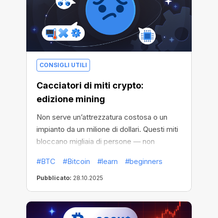
CONSIGLI UTILI
Cacciatori di miti crypto:
edizione mining
Non serve un’attrezzatura costosa o un
impianto da un milione di dollari. Questi miti
bloccano migliaia di persone — non
lasciare che fermino te.
#BTC
#Bitcoin
#learn
#beginners
Pubblicato:
28.10.2025