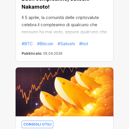
Nakamoto!
Il 5 aprile, la comunità delle criptovalute
celebra il compleanno di qualcuno che
nessuno ha mai visto, eppure qualcuno che
ha cambiato il mondo per sempre.
#BTC
#Bitcoin
#Satoshi
#hot
Pubblicato:
05.04.2026
CONSIGLI UTILI