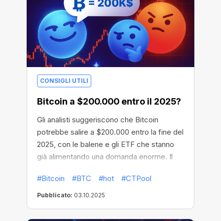
CONSIGLI UTILI
Bitcoin a $200.000 entro il 2025?
Gli analisti suggeriscono che Bitcoin
potrebbe salire a $200.000 entro la fine del
2025, con le balene e gli ETF che stanno
già alimentando una domanda enorme. Il
segnale chiave: se BTC resta sopra i
#Bitcoin
#BTC
#hot
#CTPool
116.000 $, potrebbe dare il via alla prossima
esplosiva bull run.
Pubblicato:
03.10.2025