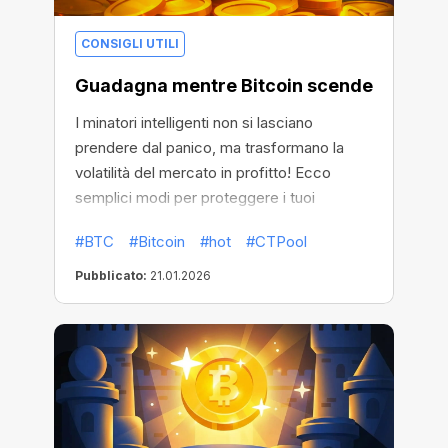
CONSIGLI UTILI
Guadagna mentre Bitcoin scende
I minatori intelligenti non si lasciano
prendere dal panico, ma trasformano la
volatilità del mercato in profitto! Ecco
semplici modi per proteggere i tuoi
guadagni e farli crescere,
#BTC
#Bitcoin
#hot
#CTPool
indipendentemente dall'andamento del
mercato.
Pubblicato:
21.01.2026