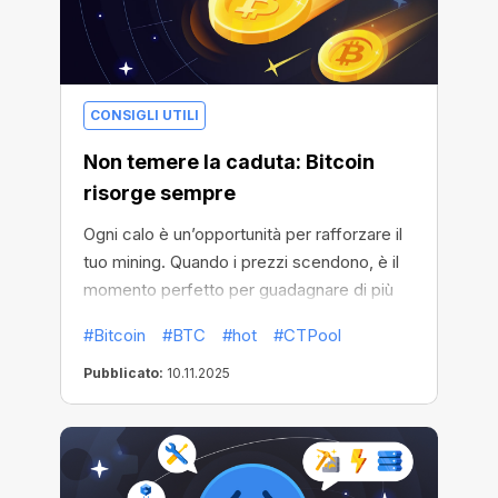
CONSIGLI UTILI
Non temere la caduta: Bitcoin
risorge sempre
Ogni calo è un’opportunità per rafforzare il
tuo mining. Quando i prezzi scendono, è il
momento perfetto per guadagnare di più
con CT Pool.
#Bitcoin
#BTC
#hot
#CTPool
Pubblicato:
10.11.2025