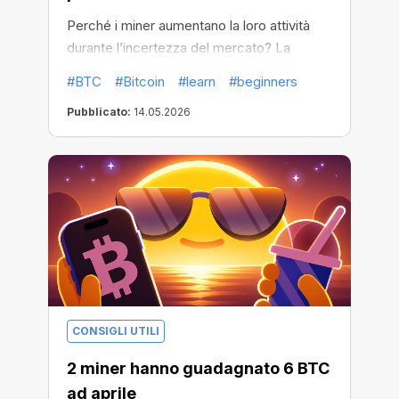
Perché i miner aumentano la loro attività
durante l’incertezza del mercato? La
risposta potrebbe risiedere nei cicli storici
#BTC
#Bitcoin
#learn
#beginners
di Bitcoin.
Pubblicato:
14.05.2026
CONSIGLI UTILI
2 miner hanno guadagnato 6 BTC
ad aprile