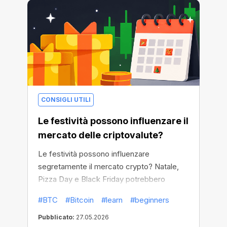
CONSIGLI UTILI
Le festività possono influenzare il
mercato delle criptovalute?
Le festività possono influenzare
segretamente il mercato crypto? Natale,
Pizza Day e Black Friday potrebbero
incidere sull’attività crypto più del previsto.
#BTC
#Bitcoin
#learn
#beginners
Pubblicato:
27.05.2026