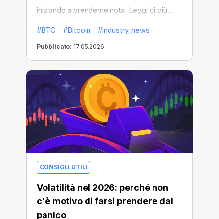
iniziando a prenderne nota. Leggi di più...
#BTC
#Bitcoin
#industry_news
Pubblicato:
17.05.2026
CONSIGLI UTILI
Volatilità nel 2026: perché non
c'è motivo di farsi prendere dal
panico