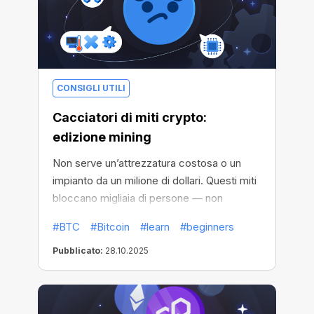
CONSIGLI UTILI
Cacciatori di miti crypto:
edizione mining
Non serve un’attrezzatura costosa o un
impianto da un milione di dollari. Questi miti
bloccano migliaia di persone — non
lasciare che fermino te.
#BTC
#Bitcoin
#learn
#beginners
Pubblicato:
28.10.2025