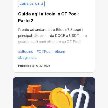
CONSIGLI UTILI
Guida agli altcoin in CT Pool:
Parte 2
Pronto ad andare oltre Bitcoin? Scopri i
principali altcoin — da DOGE a USDT — e
guarda quali puoi ottenere su CT Pool!
#altcoins
#CTPool
#learn
#beginners
Pubblicato:
01.12.2025