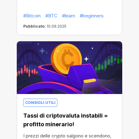
#Bitcoin
#BTC
#learn
#beginners
Pubblicato:
10.09.2025
CONSIGLI UTILI
Tassi di criptovaluta instabili =
profitto minerario!
I prezzi delle crypto salgono e scendono,