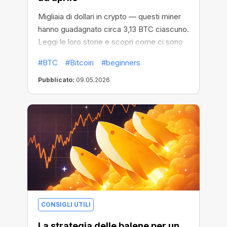
Migliaia di dollari in crypto — questi miner
hanno guadagnato circa 3,13 BTC ciascuno.
Leggi le loro storie e scopri come ci sono
riusciti.
#BTC
#Bitcoin
#beginners
Pubblicato:
09.05.2026
CONSIGLI UTILI
La strategia delle balene per un