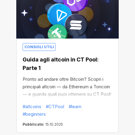
CONSIGLI UTILI
Guida agli altcoin in CT Pool:
Parte 1
Pronto ad andare oltre Bitcoin? Scopri i
principali altcoin — da Ethereum a Toncoin
— e guarda quali puoi ottenere su CT Pool!
#altcoins
#CTPool
#learn
#beginners
Pubblicato:
15.10.2025