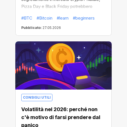
Pizza Day e Black Friday potrebbero
incidere sull’attività crypto più del previsto.
#BTC
#Bitcoin
#learn
#beginners
Pubblicato:
27.05.2026
CONSIGLI UTILI
Volatilità nel 2026: perché non
c'è motivo di farsi prendere dal
panico