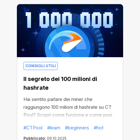
CONSIGLI UTILI
Il segreto dei 100 milioni di
hashrate
Hai sentito parlare dei miner che
raggiungono 100 milioni di hashrate su CT
Pool? Scopri come funziona e come puoi
aumentare anche tu la tua velocità!
#CTPool
#learn
#beginners
#hot
Pubblicato:
09.10.2025