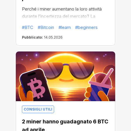
Perché i miner aumentano la loro attività
durante l’incertezza del mercato? La
risposta potrebbe risiedere nei cicli storici
#BTC
#Bitcoin
#learn
#beginners
di Bitcoin.
Pubblicato:
14.05.2026
CONSIGLI UTILI
2 miner hanno guadagnato 6 BTC
ad aprile