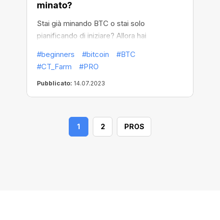
minato?
Stai già minando BTC o stai solo
pianificando di iniziare? Allora hai
sicuramente già pensato a quanto tempo
#beginners
#bitcoin
#BTC
dovresti fare affidamento su questi
#CT_Farm
#PRO
guadagni. La buona notizia è che le
Pubblicato:
14.07.2023
ricompense non andranno da nessuna
parte! Potrai contarci praticamente per
sempre, anche dopo che l'ultimo BTC sarà
stato minato.
1
2
PROS