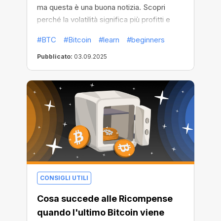
ma questa è una buona notizia. Scopri
perché la volatilità significa più profitti e
come cavalcare l’onda invece di affondare
#BTC
#Bitcoin
#learn
#beginners
con il mercato.
Pubblicato:
03.09.2025
CONSIGLI UTILI
Cosa succede alle Ricompense
quando l'ultimo Bitcoin viene