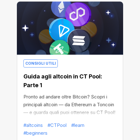
CONSIGLI UTILI
Guida agli altcoin in CT Pool:
Parte 1
Pronto ad andare oltre Bitcoin? Scopri i
principali altcoin — da Ethereum a Toncoin
— e guarda quali puoi ottenere su CT Pool!
#altcoins
#CTPool
#learn
#beginners