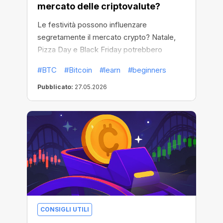
mercato delle criptovalute?
Le festività possono influenzare
segretamente il mercato crypto? Natale,
Pizza Day e Black Friday potrebbero
incidere sull’attività crypto più del previsto.
#BTC
#Bitcoin
#learn
#beginners
Pubblicato:
27.05.2026
CONSIGLI UTILI