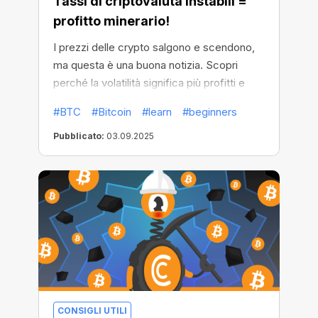
Tassi di criptovaluta instabili =
profitto minerario!
I prezzi delle crypto salgono e scendono,
ma questa è una buona notizia. Scopri
perché la volatilità significa più profitti e
come cavalcare l’onda invece di affondare
#BTC
#Bitcoin
#learn
#beginners
con il mercato.
Pubblicato:
03.09.2025
CONSIGLI UTILI