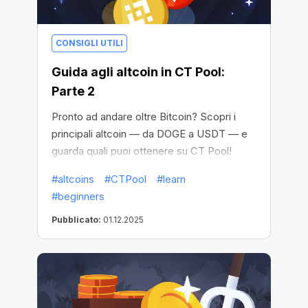
CONSIGLI UTILI
Guida agli altcoin in CT Pool:
Parte 2
Pronto ad andare oltre Bitcoin? Scopri i
principali altcoin — da DOGE a USDT — e
guarda quali puoi ottenere su CT Pool!
#altcoins
#CTPool
#learn
#beginners
Pubblicato:
01.12.2025