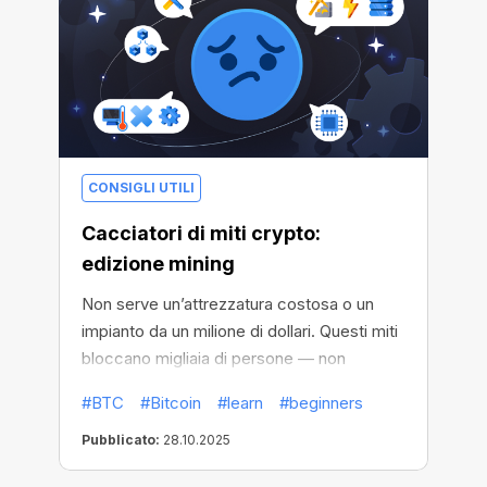
CONSIGLI UTILI
Cacciatori di miti crypto:
edizione mining
Non serve un’attrezzatura costosa o un
impianto da un milione di dollari. Questi miti
bloccano migliaia di persone — non
lasciare che fermino te.
#BTC
#Bitcoin
#learn
#beginners
Pubblicato:
28.10.2025