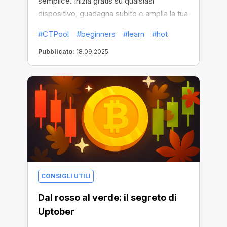
semplice. Inizia gratis su qualsiasi
dispositivo, guadagna subito e amplia la tua
potenza di mining senza hardware.
#CTPool
#beginners
#learn
#hot
Pubblicato:
18.09.2025
CONSIGLI UTILI
Dal rosso al verde: il segreto di
Uptober