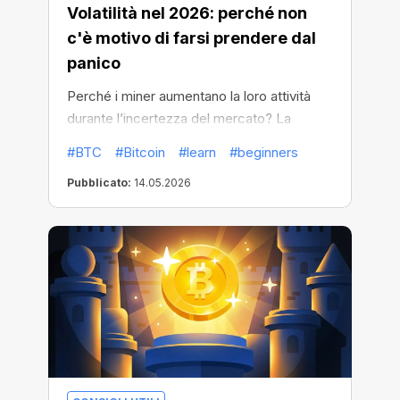
Volatilità nel 2026: perché non
c'è motivo di farsi prendere dal
panico
Perché i miner aumentano la loro attività
durante l’incertezza del mercato? La
risposta potrebbe risiedere nei cicli storici
#BTC
#Bitcoin
#learn
#beginners
di Bitcoin.
Pubblicato:
14.05.2026