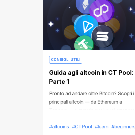
CONSIGLI UTILI
Guida agli altcoin in CT Pool:
Parte 1
Pronto ad andare oltre Bitcoin? Scopri i
principali altcoin — da Ethereum a
Toncoin — e guarda quali puoi ottenere
su CT Pool!
#altcoins
#CTPool
#learn
#beginner