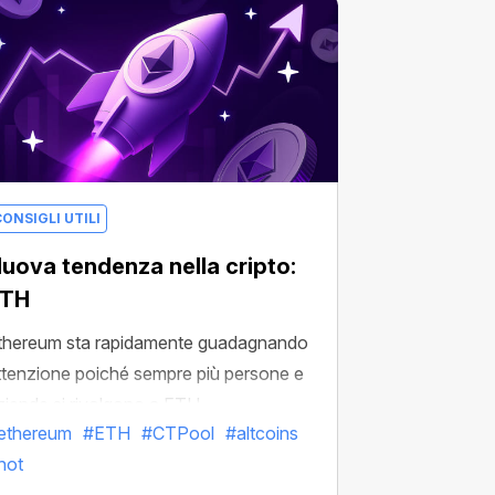
ONSIGLI UTILI
uova tendenza nella cripto:
ETH
thereum sta rapidamente guadagnando
ttenzione poiché sempre più persone e
ziende si rivolgono a ETH.
ethereum
#ETH
#CTPool
#altcoins
hot