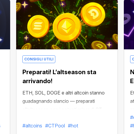
CONSIGLI UTILI
C
Preparati! L’altseason sta
N
arrivando!
ETH, SOL, DOGE e altri altcoin stanno
E
guadagnando slancio — preparati
a
all’altseason con i potenti miner di CT
a
#
Pool!
s
#altcoins
#CTPool
#hot
#