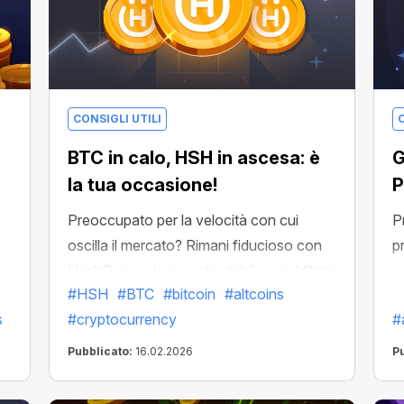
CONSIGLI UTILI
C
BTC in calo, HSH in ascesa: è
G
la tua occasione!
P
Preoccupato per la velocità con cui
P
oscilla il mercato? Rimani fiducioso con
p
HashCoin — la moneta stabile e redditizia
e
#HSH
#BTC
#bitcoin
#altcoins
di CryptoTab progettata per guadagni
s
#cryptocurrency
#
prevedibili.
Pubblicato:
16.02.2026
P