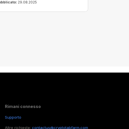
ubblicato:
29.08.2025
Rimani connesso
Supporto
Altre richieste:
contactus@cryptotabfarm.com