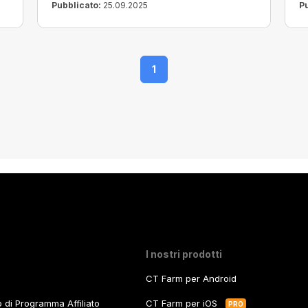
Pubblicato:
25.09.2025
P
1
I nostri prodotti
CT Farm per Android
zo di Programma Affiliato
CT Farm per iOS
PRO