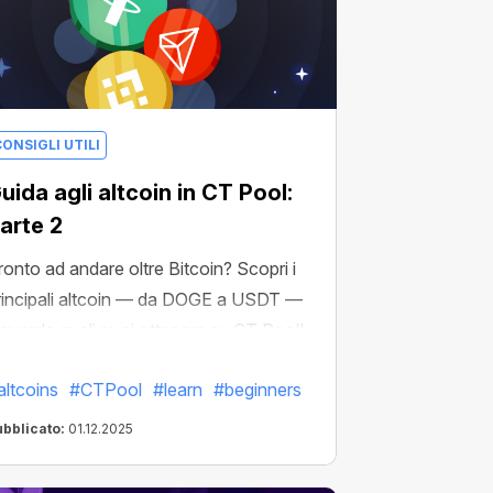
ONSIGLI UTILI
uida agli altcoin in CT Pool:
arte 2
ronto ad andare oltre Bitcoin? Scopri i
rincipali altcoin — da DOGE a USDT —
 guarda quali puoi ottenere su CT Pool!
altcoins
#CTPool
#learn
#beginners
ubblicato:
01.12.2025