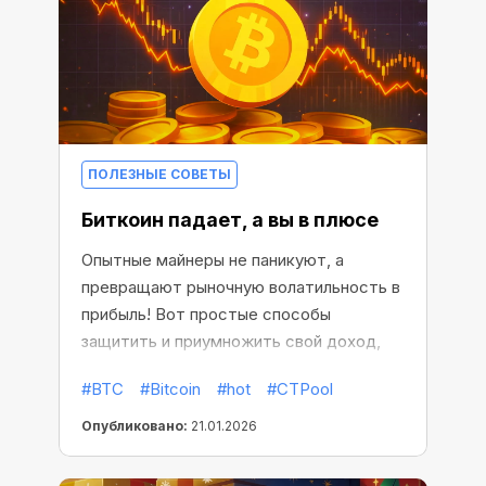
ПОЛЕЗНЫЕ СОВЕТЫ
Биткоин падает, а вы в плюсе
Опытные майнеры не паникуют, а
превращают рыночную волатильность в
прибыль! Вот простые способы
защитить и приумножить свой доход,
независимо от того, что происходит на
#BTC
#Bitcoin
#hot
#CTPool
рынке.
Опубликовано:
21.01.2026