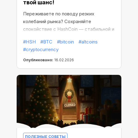
твой шанс!
Переживаете по поводу резких
колебаний рынка? Сохраняйте
спокойствие с HashCoin — стабильной и
прибыльной монетой CryptoTab,
#HSH
#BTC
#bitcoin
#altcoins
созданной для предсказуемого
#cryptocurrency
заработка.
Опубликовано:
16.02.2026
ПОЛЕЗНЫЕ СОВЕТЫ