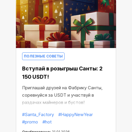
ПОЛЕЗНЫЕ СОВЕТЫ
Вступай в розыгрыш Санты: 2
150 USDT!
Приглашай друзей на Фабрику Санты,
соревнуйся за USDT и участвуй в
раздачах майнеров и бустов!
#Santa_Factory
#HappyNewYear
#promo
#hot
Опубликовано:
21.01.2026