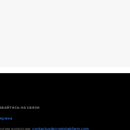
авайтесь на связи
держка
ругим вопросам:
contactus@cryptotabfarm.com