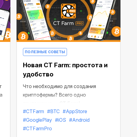
й!
с
с
М
г
ПОЛЕЗНЫЕ СОВЕТЫ
Новая CT Farm: простота и
удобство
т
Что необходимо для создания
а
криптофермы? Всего одно
приложение — CT Farm!
#CTFarm
#BTC
#AppStore
#GooglePlay
#iOS
#Android
#CTFarmPro