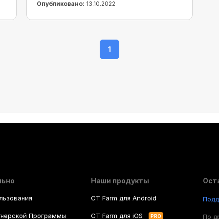
Опубликовано:
13.10.2022
1
льно
Наши продукты
Ост
льзования
CT Farm для Android
Под
тнерской Программы
CT Farm для iOS
По д
PRO