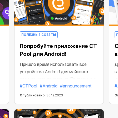
ПОЛЕЗНЫЕ СОВЕТЫ
Попробуйте приложение CT
C
Pool для Android!
в
Пришло время использовать все
Д
устройства Android для майнинга
в
й
следующего поколения. Приложение
н
#CTPool
#Android
#announcement
#
о
CT Pool уже доступно на Google Play!
С
ф
Опубликовано:
30.12.2023
О
с
К
о