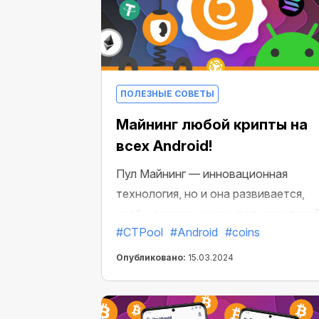
ПОЛЕЗНЫЕ СОВЕТЫ
Майнинг любой крипты на
всех Android!
Пул Майнинг — инновационная
технология, но и она развивается,
чтобы сделать жизнь пользователе
#CTPool
#Android
#coins
проще и удобнее! Вы уже знаете, чт
недавно CT Pool стал доступен в
Опубликовано:
15.03.2024
формате приложения для любых
Android-устройств. Теперь в
приложении CT Pool появилось еще