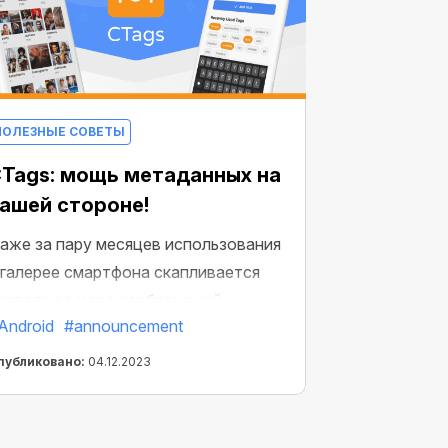
ПОЛЕЗНЫЕ СОВЕТЫ
Tags: мощь метаданных на
ашей стороне!
аже за пару месяцев использования
 галерее смартфона скапливается
астоящее море изображений.
Android
#announcement
охраненные картинки, скриншоты,
отографии…Что уж говорить о том,
публиковано:
04.12.2023
колько их накапливается за годы.
ак быстро найти фотографии из
тпуска 2-х летней давности? А