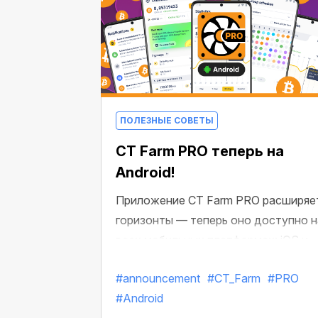
несколько уникальных возможносте
ПОЛЕЗНЫЕ СОВЕТЫ
CT Farm PRO теперь на
Android!
Приложение CT Farm PRO расширяе
горизонты — теперь оно доступно н
всех мобильных платформах: iOS и
Android! Зарабатывайте BTC и
#announcement
#CT_Farm
#PRO
управляйте фермой из любой точки
#Android
мира и с любых устройств.