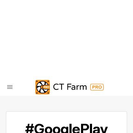
#GooglePlay