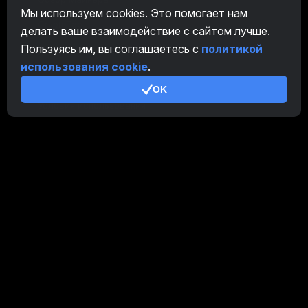
Мы используем cookies. Это помогает нам
CryptoTab
делать ваше взаимодействие с сайтом лучше.
Пользуясь им, вы соглашаетесь с
политикой
Партнерская Программа
использования cookie
.
Дополнительно
OK
Условия использования
Правила Партнерской Программы
Политика конфиденциальности
Политика использования cookies
Руководство Demo
/
Real
Наши продукты
CT Farm для Android
CT Farm для iOS
PRO