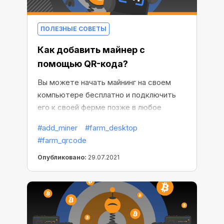
ПОЛЕЗНЫЕ СОВЕТЫ
Как добавить майнер с
помощью QR-кода?
Вы можете начать майнинг на своем
компьютере бесплатно и подключить
его к своей ферме позже в любое
время. Если вы хотите подключить
#add_miner
#farm_desktop
компьютер к панели управления фермы
#farm_qrcode
с помощью QR-кода, посмотрите
инструкцию ниже.
Опубликовано:
29.07.2021