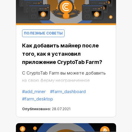
ПОЛЕЗНЫЕ СОВЕТЫ
Как добавить майнер после
того, как я установил
приложение CryptoTab Farm?
С CryptoTab Farm вы можете добавить
на свою ферму неограниченное
количество майнеров. Не знаете, с чего
#add_miner
#farm_dashboard
начать и как подключить компьютер?
#farm_desktop
Не волнуйтесь, мы все объясним.
Опубликовано:
28.07.2021