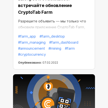
встречайте обновление
CryptoTab Farm
Разрешите объявить ― мы только что
обновили приложение CryptoTab Farm,
так что теперь управлять фермой со
#farm_app
#farm_desktop
смартфона станет еще проще, удобней
#farm_managing
#farm_dashboard
и интуитивно понятней. Обновляя
#announcement
#mining
#farm
приложение CryptoTab Farm, мы
#cryptocurrency
рассмотрели множество предложенных
Опубликовано:
07.02.2022
поправок и учли большинство
пожеланий, высказанных нашими
пользователями.