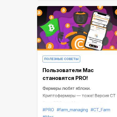
большему количеству инструментов
которые предоставляет технология
блокчейн.
ПОЛЕЗНЫЕ СОВЕТЫ
Пользователи Mac
становятся PRO!
Фермеры любят яблоки.
Криптофермеры — тоже! Версия CT
Farm PRO для Mac уже вышла и
#PRO
#farm_managing
#CT_Farm
доступна в App Store. Установите