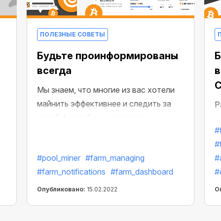
с
п
к
ПОЛЕЗНЫЕ СОВЕТЫ
п
Будьте проинформированы
Б
с
всегда
в
C
Мы знаем, что многие из вас хотели
майнить эффективнее и следить за
Р
своей фермой, не отвлекаясь на
о
#
другие устройства! Именно поэтому
т
#
мы добавили возможность получать
с
#pool_miner
#farm_managing
#
веб-пуши, чтобы вы были всегда в
у
#farm_notifications
#farm_dashboard
#
курсе событий.
О
м
Опубликовано:
15.02.2022
О
п
б