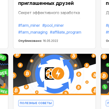
приглашенных друзей
п
Секрет эффективного заработка
Д
прост: хотите приумножить свой
д
#farm_miner
#pool_miner
#
доход — становитесь участником
п
#farm_managing
#affiliate_program
#
и
Партнерской Программы.
б
а
Опубликовано:
16.05.2022
О
п
п
ПОЛЕЗНЫЕ СОВЕТЫ