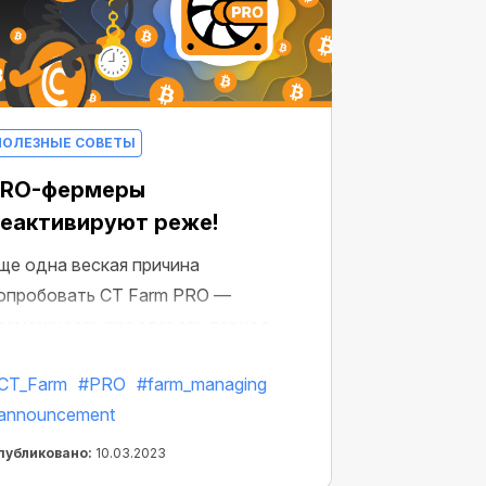
ПОЛЕЗНЫЕ СОВЕТЫ
PRO-фермеры
еактивируют реже!
ще одна веская причина
опробовать CT Farm PRO —
озможность продлевать период
еактивации для Воркеров. Не
CT_Farm
#PRO
#farm_managing
пустите шанс попробовать майнинг,
announcement
кономящий ваше время, абсолютно
есплатно.
публиковано:
10.03.2023