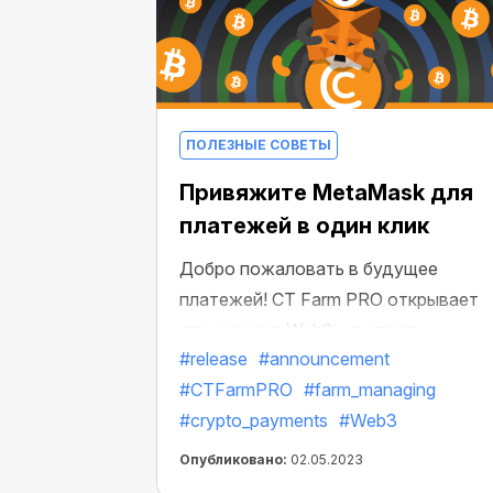
ПОЛЕЗНЫЕ СОВЕТЫ
Привяжите MetaMask для
платежей в один клик
Добро пожаловать в будущее
платежей! CT Farm PRO открывает
двери в мир Web3 и делает
#release
#announcement
криптотранзакции максимально
#CTFarmPRO
#farm_managing
простыми. Мы уже анонсировали
#crypto_payments
#Web3
появление криптоплатежей в Веб
ферме, а теперь делаем следующий
Опубликовано:
02.05.2023
шаг и даем вам доступ к еще