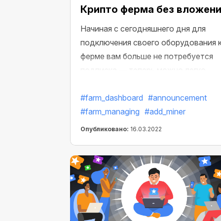
Крипто ферма без вложен
Начиная с сегодняшнего дня для
подключения своего оборудования 
ферме вам больше не потребуется
подписка — теперь можно легко
зарабатывать на майнинге без
расходов!
#farm_dashboard
#announcement
#farm_managing
#add_miner
Опубликовано:
16.03.2022