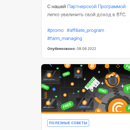
С нашей
Партнерской Программой
легко увеличить свой доход в BTC.
Но хотите ли вы пойти еще дальше?
#promo
#affiliate_program
Тогда предложите своим друзьям
#farm_managing
присоединиться к CryptoTab Farm — 
сделайте это
в числе первых
!
Опубликовано:
08.06.2022
ПОЛЕЗНЫЕ СОВЕТЫ