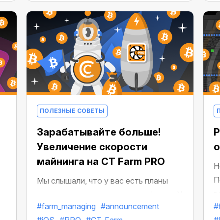
,
ПОЛЕЗНЫЕ СОВЕТЫ
Зарабатывайте больше!
Р
Увеличение скорости
о
майнинга на CT Farm PRO
Н
П
Мы слышали, что у вас есть планы
в
построить высокодоходную ферму. У
#farm_managing
#announcement
#
«
нас тоже есть планы — новые