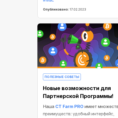
#Mac
приложение на свой любимое
устройство Apple — управляйте
Опубликовано:
17.02.2023
Воркерами, делайте покупки и
выводите заработанные средства
без ограничений.
ПОЛЕЗНЫЕ СОВЕТЫ
Новые возможности для
Партнерской Программы!
Наша
CT Farm PRO
имеет множест
преимуществ: удобный интерфейс,