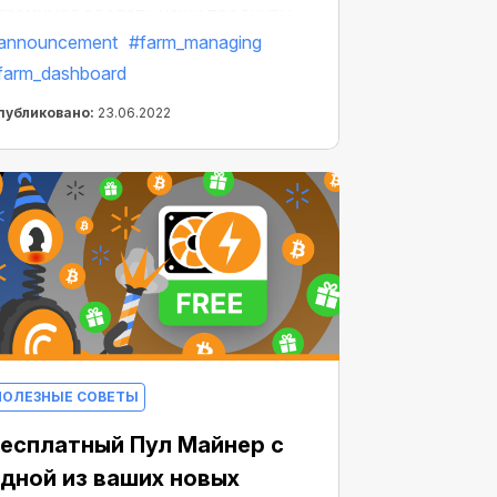
тремимся сделать наши продукты
announcement
#farm_managing
олее удобными и простыми в
farm_dashboard
спользовании для всех и каждого!
менно поэтому мы расширили
публиковано:
23.06.2022
оличество доступных языков и
обавили —
бразильский
ортугальский
в приложение
ryptoTab Farm!
ПОЛЕЗНЫЕ СОВЕТЫ
есплатный Пул Майнер с
дной из ваших новых