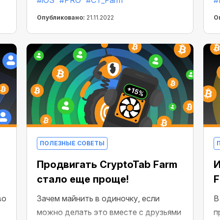
#iOS
#PRO
#CT_Farm
#
ф
тарифные планы для подключения
о
sВоркеров с увеличенной
Опубликовано:
21.11.2022
О
д
максимальной скоростью для CT
м
Farm PRO на iOS. Вот так совпадение!
В
ПОЛЕЗНЫЕ СОВЕТЫ
Продвигать CryptoTab Farm
И
стало еще проще!
F
во
Зачем майнить в одиночку, если
В
можно делать это вместе с друзьями
п