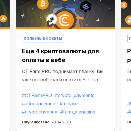
ПОЛЕЗНЫЕ СОВЕТЫ
Еще 4 криптовалюты для
оплаты в вебе
р
CT Farm PRO поднимает планку. Вы
Е
уже попробовали платить BTC на
п
ферме? Теперь вы можете быстро и
в
#CTFarmPRO
#crypto_payments
легко делать покупки в веб-версии
р
#announcement
#release
#
фермы и выбирать для оплаты еще
у
#cryptocurrency
#farm_managing
#
четыре новых популярных
э
криптовалюты.
б
Опубликовано:
28.04.2023
О