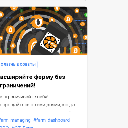
ПОЛЕЗНЫЕ СОВЕТЫ
асширяйте ферму без
граничений!
е ограничивайте себя!
опрощайтесь с теми днями, когда
ам приходилось спрашивать себя:
farm_managing
#farm_dashboard
Достаточно ли у меня слотов на