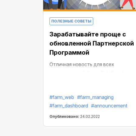
ПОЛЕЗНЫЕ СОВЕТЫ
Зарабатывайте проще с
обновленной Партнерской
Программой
Отличная новость для всех
пользователей CryptoTab Farm!
Теперь для того, чтобы получить
скидку на покупку в приложении,
#farm_web
#farm_managing
достаточно просто перейти по
#farm_dashboard
#announcement
реферальной ссылке.
Опубликовано:
24.02.2022