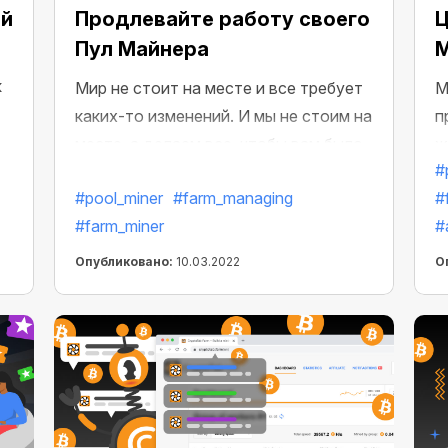
ий
Продлевайте работу своего
Ц
Пул Майнера
к
Мир не стоит на месте и все требует
М
каких-то изменений. И мы не стоим на
п
месте, а делаем все, чтобы вам было
ж
#
приятнее и комфортнее работать с
м
#pool_miner
#farm_managing
#
нашими сервисами. Так мы решили
м
#farm_miner
#
сделать использование Пул
м
Майнеров еще удобнее и добавили
и
Опубликовано:
10.03.2022
О
возможность их продления.
Б
М
м
ч
п
М