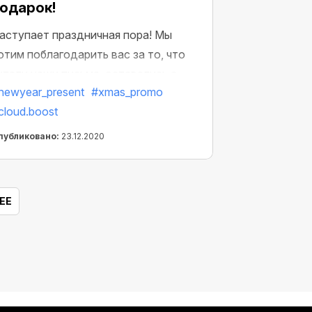
одарок!
аступает праздничная пора! Мы
отим поблагодарить вас за то, что
итали наши письма, оставались с
newyear_present
#xmas_promo
ами и пользовались нашими
cloud.boost
родуктами. Мы приготовили для вас
собенное предложение —
публиковано:
23.12.2020
есплатный Cloud.Boost X2.
аработайте еще больше в
раздничные дни!
ЕЕ