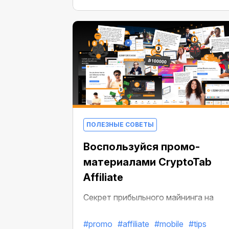
приобрести даже 1 Биткойн. Но зач
покупать BTC, если их можно
заработать на веб-серфинге?
ПОЛЕЗНЫЕ СОВЕТЫ
Воспользуйся промо-
материалами CryptoTab
Affiliate
Секрет прибыльного майнинга на
самом деле уже ни для кого не
#promo
#affiliate
#mobile
#tips
секрет…