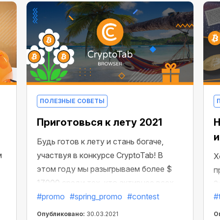
зависит. Мы уже обсуждали
некоторые причины таких задержек,
но на этот раз проблема пришла,
откуда совсем не ждали: из Китая.
ПОЛЕЗНЫЕ СОВЕТЫ
Приготовься к лету 2021
Н
и
Будь готов к лету и стань богаче,
м
участвуя в конкурсе CryptoTab! В
Х
этом году мы разыгрываем более $
п
,
17000 среди тех, кто активнее всех
З
ек
приглашает новых пользователей.
#promo
#spring_promo
#contest
#
Р
Пригласи как можно больше людей,
и
Опубликовано:
30.03.2021
О