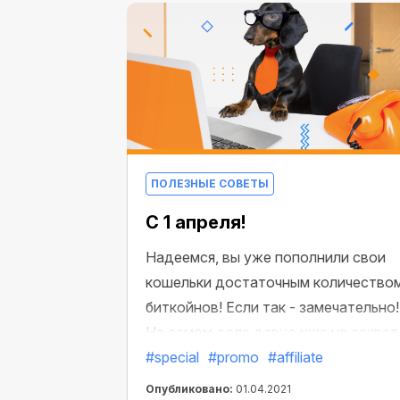
рекламы CryptoTab решит эти
проблемы. Воспользуйтесь нашим
лучшим предложением: станьте
профи по рекордно низкой цене.
ПОЛЕЗНЫЕ СОВЕТЫ
С 1 апреля!
Надеемся, вы уже пополнили свои
кошельки достаточным количество
биткойнов! Если так - замечательно!
На самом деле давно уже не секрет
что сейчас далеко не каждый челов
#special
#promo
#affiliate
в мире может позволить себе
Опубликовано:
01.04.2021