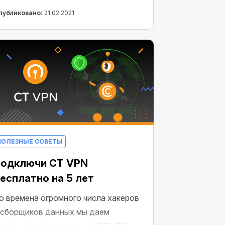
тейблкоинов и прогнозируют, что к
публиковано:
21.02.2021
онцу года стоимость биткоина
ожет удвоиться до $100000. И мы
хотно в это верим, наблюдая, как
иткоин вырос на 70% с начала 2021
ода.
ПОЛЕЗНЫЕ СОВЕТЫ
одключи CT VPN
есплатно на 5 лет
о времена огромного числа хакеров
 сборщиков данных мы даем