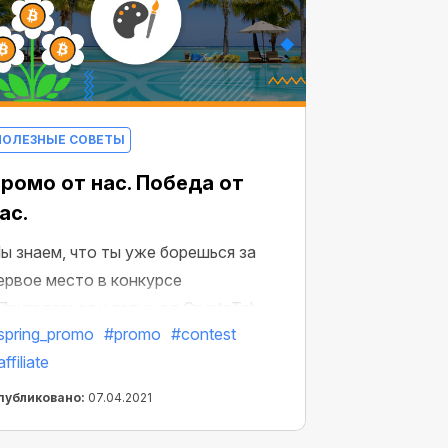
ПОЛЕЗНЫЕ СОВЕТЫ
ромо от нас. Победа от
ас.
ы знаем, что ты уже борешься за
ервое место в конкурсе
Приготовься к лету» от CryptoTab.
spring_promo
#promo
#contest
щё бы, ведь в этом году CryptoTab
ffiliate
величил число случайных
обедителей
публиковано:
07.04.2021