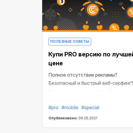
ПОЛЕЗНЫЕ СОВЕТЫ
Купи PRO версию по лучше
цене
Полное отсутствие рекламы?
Безопасный и быстрый веб-серфинг
Это возможно в последней версии
PRO CryptoTab Browser! Забудьте о
#pro
#mobile
#special
рекламных роликах, постоянно
всплывающих окнах и надоедливых
Опубликовано:
06.05.2021
баннерах: мощный блокировщик