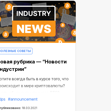
ПОЛЕЗНЫЕ СОВЕТЫ
овая рубрика — “Новости
ндустрии”
отите всегда быть в курсе того, что
роисходит в мире криптовалюты?
нать об изменениях курса BTC?
tips
#announcement
азбираться в главных тенденциях и
меть доступ к полезной
публиковано:
18.03.2021