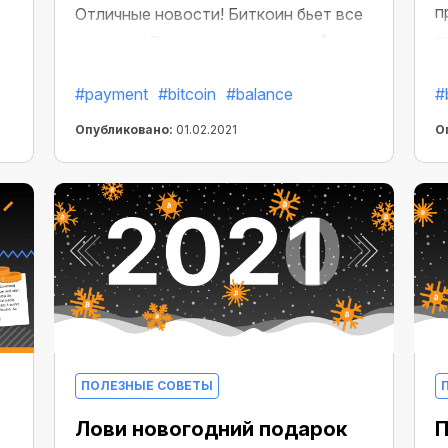
п
Отличные новости! Биткоин бьет все
п
рекорды! Впервые курс достиг $
б
50000. Знаете, что это значит? При
#payment
#bitcoin
#balance
#
о
оплате Cloud.Boost в BTC вы тратите
п
меньше, чем при оплате валютой.
Опубликовано:
01.02.2021
О
п
р,
е.
ПОЛЕЗНЫЕ СОВЕТЫ
Лови новогодний подарок
П