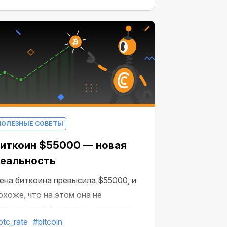
нформации? Теперь вы можете
айти все в одном месте!
ПОЛЕЗНЫЕ СОВЕТЫ
иткоин $55000 — новая
еальность
ена биткоина превысила $55000, и
охоже, что на этом она не
становится! Аналитики отмечают
btc_rate
#bitcoin
остоянный рост притока