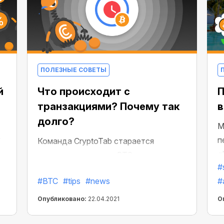
ПОЛЕЗНЫЕ СОВЕТЫ
й
Что происходит с
П
транзакциями? Почему так
в
долго?
М
?
п
Команда CryptoTab старается
«
сделать зачисления BTC на кошельки
#
Е
пользователей максимально
#BTC
#tips
#news
#a
у
быстрыми для всех. Но в последние
п
несколько дней, долгое зачисление -
Опубликовано:
22.04.2021
О
это данность, которая от нас не