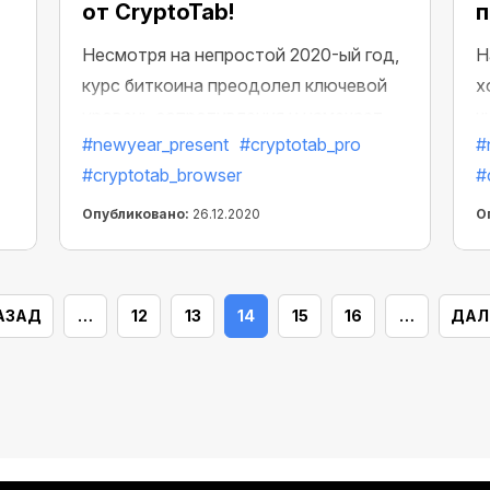
от CryptoTab!
п
Несмотря на непростой 2020-ый год,
Н
курс биткоина преодолел ключевой
х
уровень сопротивления и намечает
ч
#newyear_present
#cryptotab_pro
#
дальнейший рост! Благодарим за то,
н
#cryptotab_browser
#
что пользуешься продуктами
п
CryptoTab и дарим тебе лучший
о
Опубликовано:
26.12.2020
О
инструмент для повышения прибыли в
б
майнинге — CryptoTab PRO со
З
скидкой 50%! Желаем счастливого
п
АЗАД
…
12
13
14
15
16
…
ДАЛ
майнинга и Нового года уже с
достойным заработком!