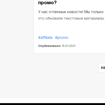
промо?
У нас отличные новости! Мы только
что обновили текстовые материалы
для партнерской программы Affiliate!
Успей забрать самые новые!
#affiliate
#promo
Опубликовано:
15.01.2021
Н