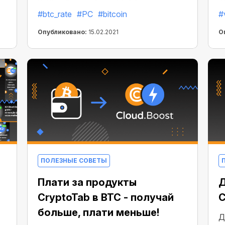
можешь успеть сорвать куш!
в
#btc_rate
#PC
#bitcoin
#
б
л
Опубликовано:
15.02.2021
О
с
д
п
м
и
ПОЛЕЗНЫЕ СОВЕТЫ
Плати за продукты
Д
CryptoTab в BTC - получай
C
больше, плати меньше!
Д