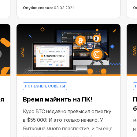
с
активного майнинга? Мы все
Опубликовано:
03.03.2021
О
к
продумали и сделали это
м
возможным. Мы улучшили наш
о
Android браузер, и теперь он стал еще
б
более прибыльным.
г
ПОЛЕЗНЫЕ СОВЕТЫ
ия
Время майнить на ПК!
П
б
Курс BTC недавно превысил отметку
в $55 000! И это только начало. У
В
Биткоина много перспектив, и ты еще
и