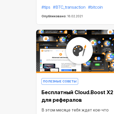
биткоины быстро и вовремя, но в
#tips
#BTC_transaction
#bitcoin
исключительных случаях некоторым
из вас приходится ждать дольше.
Опубликовано:
16.02.2021
ПОЛЕЗНЫЕ СОВЕТЫ
Бесплатный Cloud.Boost X2
для рефералов
В этом месяце тебя ждет кое-что