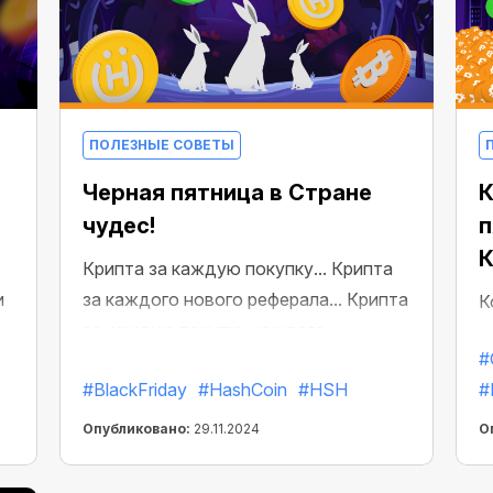
ПОЛЕЗНЫЕ СОВЕТЫ
Черная пятница в Стране
К
чудес!
п
К
Крипта за каждую покупку... Крипта
и
за каждого нового реферала... Крипта
К
за каждую покупку каждого
п
#
реферала... И бесплатный майнинг в
г
#BlackFriday
#HashCoin
#HSH
#
придачу! В этом году мы отмечаем
Черную пятницу в Стране чудес!
Опубликовано:
29.11.2024
О