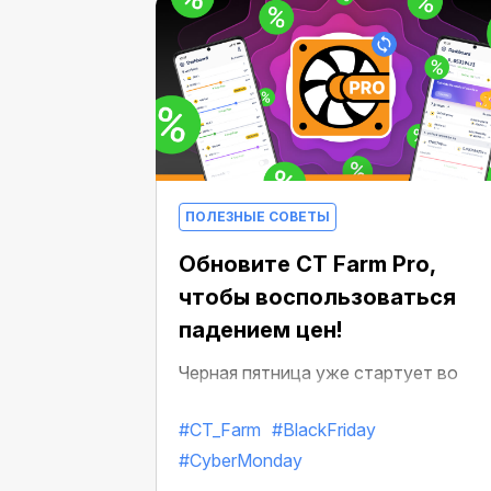
ПОЛЕЗНЫЕ СОВЕТЫ
Обновите CT Farm Pro,
чтобы воспользоваться
падением цен!
Черная пятница уже стартует во
многих продуктах экосистемы
#CT_Farm
#BlackFriday
CryptoTab: падение цен уже началос
#CyberMonday
в CT Farm Pro!