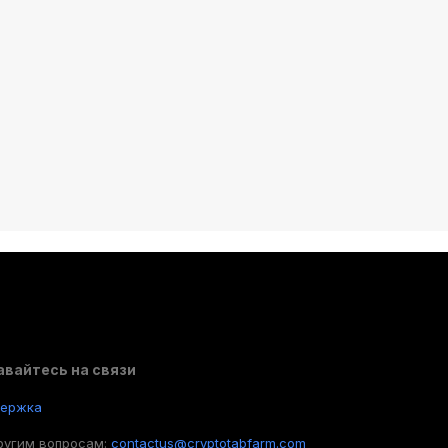
авайтесь на связи
держка
ругим вопросам:
contactus@cryptotabfarm.com