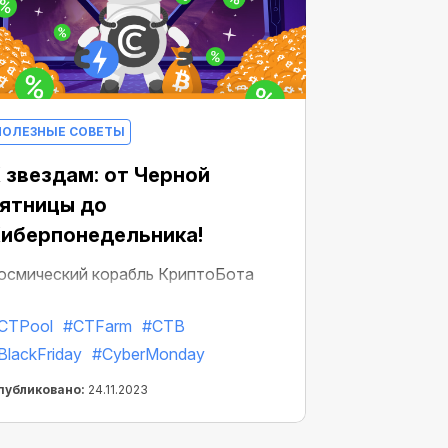
ПОЛЕЗНЫЕ СОВЕТЫ
 звездам: от Черной
ятницы до
иберпонедельника!
осмический корабль КриптоБота
олностью загружен скидками и
CTPool
#CTFarm
#CTB
отов к старту! Запуск через 3... 2... 1...
BlackFriday
#CyberMonday
публиковано:
24.11.2023