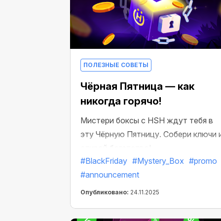
ПОЛЕЗНЫЕ СОВЕТЫ
Чёрная Пятница — как
никогда горячо!
Мистери боксы с HSH ждут тебя в
эту Чёрную Пятницу. Собери ключи 
открой богатство!
#BlackFriday
#Mystery_Box
#promo
#announcement
Опубликовано:
24.11.2025