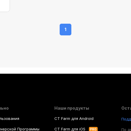
1
льно
Наши продукты
Ост
льзования
CT Farm для Android
Под
тнерской Программы
CT Farm для iOS
По д
PRO