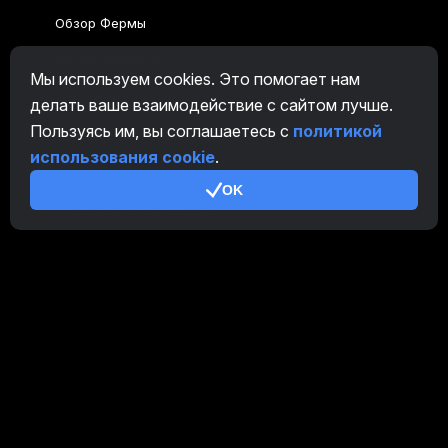
Обзор Фермы
Обзор Майнера
Мы используем cookies. Это помогает нам
CryptoTab
делать ваше взаимодействие с сайтом лучше.
Пользуясь им, вы соглашаетесь с
политикой
Партнерская Программа
использования cookie
.
Дополнительно
OK
Условия использования
Правила Партнерской Программы
Политика конфиденциальности
Политика использования cookies
Руководство Demo
/
Real
Наши продукты
CT Farm для Android