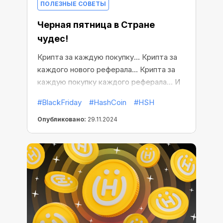
ПОЛЕЗНЫЕ СОВЕТЫ
Черная пятница в Стране
чудес!
Крипта за каждую покупку... Крипта за
каждого нового реферала... Крипта за
каждую покупку каждого реферала... И
бесплатный майнинг в придачу! В этом
#BlackFriday
#HashCoin
#HSH
году мы отмечаем Черную пятницу в
Стране чудес!
Опубликовано:
29.11.2024