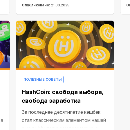
все покупки в криптовалюте! Теперь
к
Опубликовано:
21.03.2025
О
все пользователи экосистемы
п
получают этот кешбэк благодаря вам.
т
б
у
с
ПОЛЕЗНЫЕ СОВЕТЫ
HashCoin: свобода выбора,
свобода заработка
За последнее десятилетие кэшбек
та
стал классическим элементом нашей
жизни. Мы получаем бесконечные