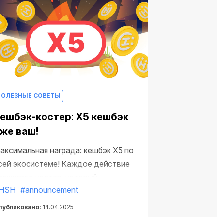
ПОЛЕЗНЫЕ СОВЕТЫ
ешбэк-костер: X5 кешбэк
же ваш!
аксимальная награда: кешбэк X5 по
сей экосистеме! Каждое действие
азжигало костер, который
HSH
#announcement
риближал вас к большим наградам.
публиковано:
14.04.2025