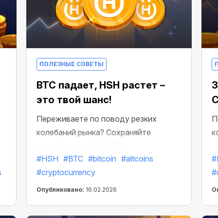
ПОЛЕЗНЫЕ СОВЕТЫ
BTC падает, HSH растет –
З
это твой шанс!
C
Переживаете по поводу резких
П
колебаний рынка? Сохраняйте
к
спокойствие с HashCoin —
#HSH
#BTC
#bitcoin
#altcoins
#
стабильной и прибыльной монетой
s
#cryptocurrency
#
CryptoTab, созданной для
предсказуемого заработка.
Опубликовано:
16.02.2026
О