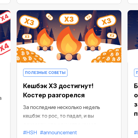
каждый может наслаждаться Х5
кешбэк на все покупки.
ПОЛЕЗНЫЕ СОВЕТЫ
Кешбэк Х3 достигнут!
Б
Костер разгорелся
о
а
з
За последние несколько недель
п
кешбэк то рос, то падал, и вы
доказали, что единство имеет
П
#HSH
#announcement
#
значение. Вы достигли кешбэка X3 на
п