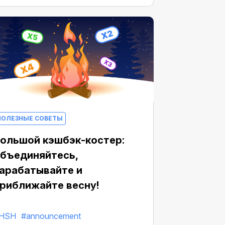
ПОЛЕЗНЫЕ СОВЕТЫ
ольшой кэшбэк-костер:
бъединяйтесь,
арабатывайте и
риближайте весну!
ора объединяться и отправляться в
HSH
#announcement
оход навстречу к весне. Кэшбек-