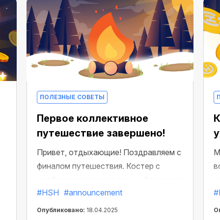
ПОЛЕЗНЫЕ СОВЕТЫ
Первое коллективное
К
путешествие завершено!
у
Привет, отдыхающие! Поздравляем с
М
финалом путешествия. Костер с
в
кэшбэком загорелся ярко, и благодаря
р
#HSH
#announcement
#
вашим стараниям все сообщество
п
почувствовало его тепло. Теперь
Опубликовано:
18.04.2025
О