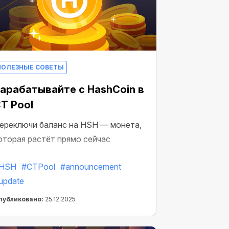
ПОЛЕЗНЫЕ СОВЕТЫ
арабатывайте с HashCoin в
T Pool
ереключи баланс на HSH — монета,
оторая растёт прямо сейчас
HSH
#CTPool
#announcement
update
публиковано:
25.12.2025