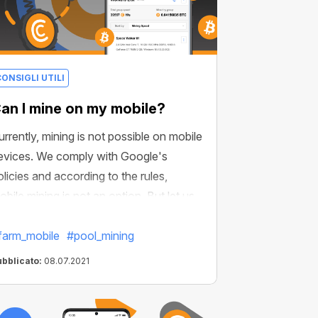
ONSIGLI UTILI
an I mine on my mobile?
urrently, mining is not possible on mobile
evices. We comply with Google's
olicies and according to the rules,
obile mining is not an option. But let us
ell you about the possible options.
farm_mobile
#pool_mining
ubblicato:
08.07.2021