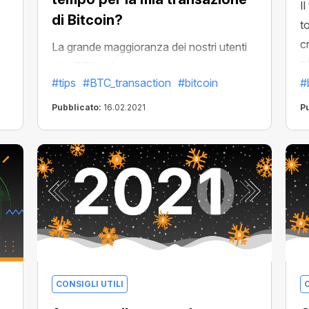
I
di Bitcoin?
t
c
La grande maggioranza dei nostri utenti
s
ritira BTC velocemente e in tempo, ma in
#tips
#BTC_transaction
#bitcoin
su
#
casi eccezionali alcuni di voi dovranno
aspettare più a lungo.
Pubblicato:
16.02.2021
P
o
CONSIGLI UTILI
C