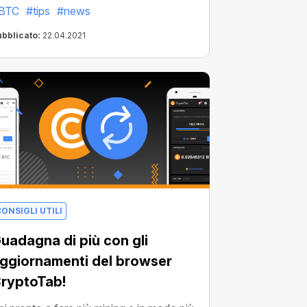
BTC
#tips
#news
scrizione è un dato di fatto che non
ipende da noi. Abbiamo già discusso di
ubblicato:
22.04.2021
cuni dei motivi di tali ritardi, ma questa
olta è venuto da dove non ci
spettavamo: dalla Cina .
ONSIGLI UTILI
uadagna di più con gli
ggiornamenti del browser
ryptoTab!