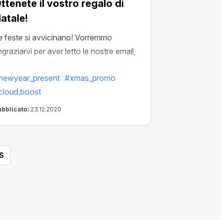
ttenete il vostro regalo di
atale!
e feste si avvicinano! Vorremmo
ingraziarvi per aver letto le nostre email,
er essere rimasti con noi e per aver
newyear_present
#xmas_promo
tilizzato i nostri prodotti. Abbiamo
cloud.boost
n'offerta speciale per voi —
loud.Boost X2 gratuito. Guadagnate di
ubblicato:
23.12.2020
iù questo Natale!
S