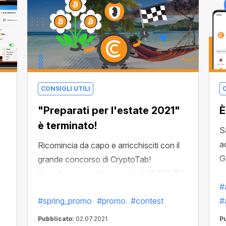
CONSIGLI UTILI
C
"Preparati per l'estate 2021"
È
è terminato!
S
a
Ricomincia da capo e arricchisciti con il
G
grande concorso di CryptoTab!
Quest'anno regaleremo più di 17.000 $ a
#
coloro che si dimostreranno più attivi
#spring_promo
#promo
#contest
#
nell'invito di nuovi utenti. Invita il maggior
numero di persone possibile per vincere
Pubblicato:
02.07.2021
P