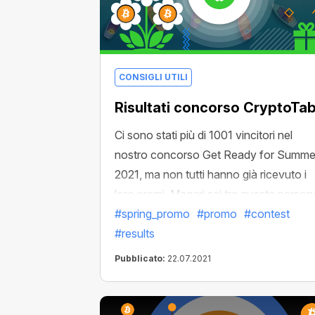
CONSIGLI UTILI
Risultati concorso CryptoTa
Ci sono stati più di 1001 vincitori nel
nostro concorso Get Ready for Summe
2021, ma non tutti hanno già ricevuto i
loro premi. Magari sei tra queste person
Controlla la lista dei vincitori per scoprirl
#spring_promo
#promo
#contest
Il tuo premio ti sta aspettando!
#results
Pubblicato:
22.07.2021