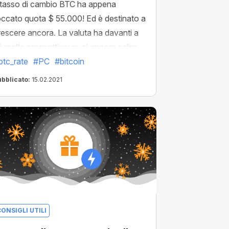
l tasso di cambio BTC ha appena
occato quota $ 55.000! Ed è destinato a
rescere ancora. La valuta ha davanti a
é molte prospettive: puoi ancora salire
l treno dei grossi profitti!
btc_rate
#PC
#bitcoin
ubblicato:
15.02.2021
ONSIGLI UTILI