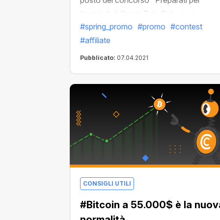
posto del concorso "Preparati per
l'estate" di CryptoTab. Beh, puoi
#spring_promo
#promo
#contest
scommetterci! Quest'anno CryptoTab 
#affiliate
aumentato il numero di vincitori scelti
casualmente
Pubblicato:
07.04.2021
CONSIGLI UTILI
#Bitcoin a 55.000$ è la nuov
normalità