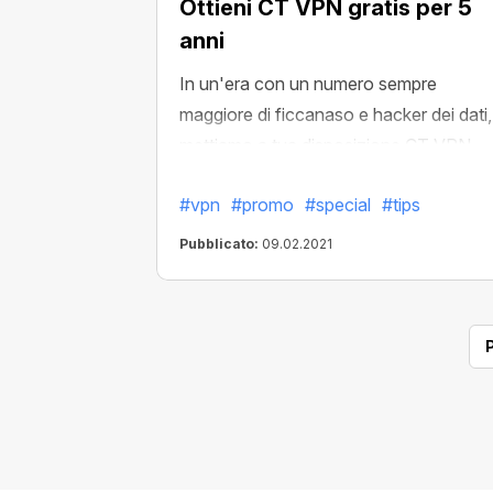
Ottieni CT VPN gratis per 5
anni
In un'era con un numero sempre
maggiore di ficcanaso e hacker dei dati,
mettiamo a tua disposizione CT VPN
senza costi e prove gratuite
per 5 anni
#vpn
#promo
#special
#tips
Con CT VPN, non solo manterrai privati 
tuoi dati e posizione, ma avrai accesso
Pubblicato:
09.02.2021
anche a qualsiasi sito web mondiale,
godrai di una connessione ad alta
velocità e tanto altro ancora!