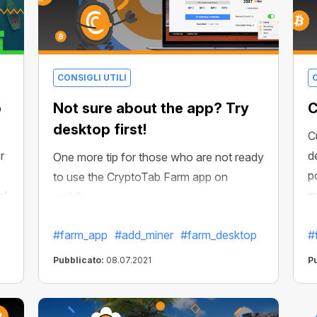
CONSIGLI UTILI
C
b
Not sure about the app? Try
C
desktop first!
C
r
d
One more tip for those who are not ready
p
to use the CryptoTab Farm app on
e!
m
mobile.
o.
t
#farm_app
#add_miner
#farm_desktop
#
Pubblicato:
08.07.2021
P