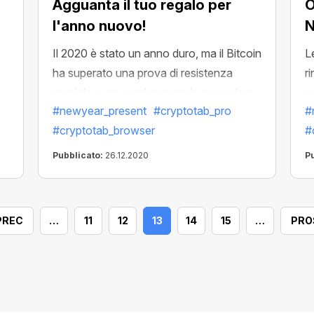
Agguanta il tuo regalo per
O
l'anno nuovo!
N
Il 2020 è stato un anno duro, ma il Bitcoin
L
ha superato una prova di resistenza
r
cruciale e ora sembra proprio procedere
p
#newyear_present
#cryptotab_pro
#
!
a livelli sempre più alti! Desideriamo
u
#cryptotab_browser
#
i
ringraziarti per essere rimasto con noi e
u
per questo ti offriamo il più bel regalo per
C
Pubblicato:
26.12.2020
P
elevare il tuo mining: CryptoTab PRO con
p
lo sconto del 50%! È il momento giusto
per iniziare un mining davvero propizio e
PREC
…
11
12
13
14
15
…
PRO
festeggiare un Felice Anno Nuovo con
rendite soddisfacenti!