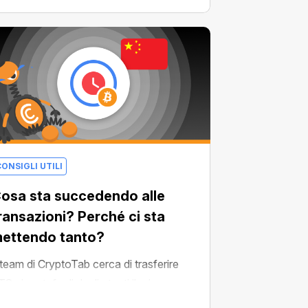
ONSIGLI UTILI
osa sta succedendo alle
ransazioni? Perché ci sta
ettendo tanto?
l team di CryptoTab cerca di trasferire
TC ai portafogli degli utenti il prima
ossibile. Ma negli ultimi giorni una lunga