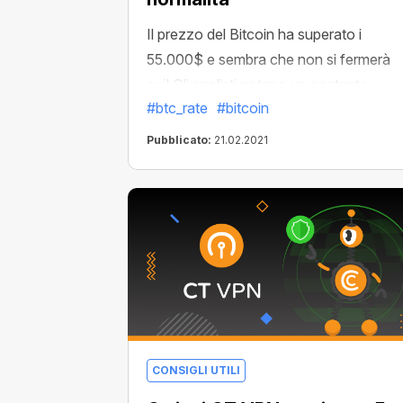
Il prezzo del Bitcoin ha superato i
55.000$ e sembra che non si fermerà
qui! Gli analisti notano un costante
#btc_rate
#bitcoin
aumento dell'afflusso di stablecoin e
prevedono che il Bitcoin potrebbe
Pubblicato:
21.02.2021
raddoppiare a 100.000$ entro la fine
dell'anno. E possiamo crederci vedend
Bitcoin crescere del 70% dall'inizio del
2021.
CONSIGLI UTILI