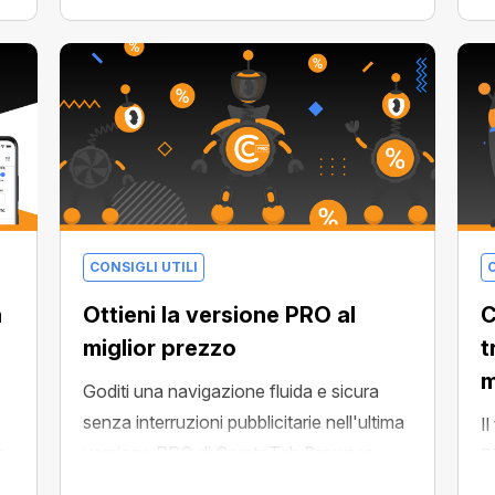
e
uno dei 5 premi principali!
ou
CONSIGLI UTILI
C
a
Ottieni la versione PRO al
C
miglior prezzo
t
m
Goditi una navigazione fluida e sicura
senza interruzioni pubblicitarie nell'ultima
I
e
versione PRO di CryptoTab Browser.
B
o
Abbiamo incorporato un potente blocco
p