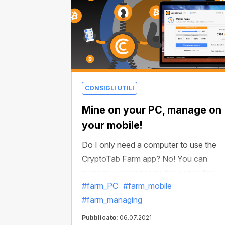
CONSIGLI UTILI
Mine on your PC, manage on
your mobile!
Do I only need a computer to use the
CryptoTab Farm app? No! You can
manage your miner on the computer
#farm_PC
#farm_mobile
without the CryptoTab Farm app, but in
#farm_managing
order to use the full functionality, easily
withdraw funds, and control the entire
Pubblicato:
06.07.2021