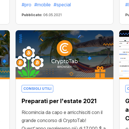
#pro
#mobile
#special
#
annunci in modo che tu possa sentirti
i
libero da video commerciali, popup
d
Pubblicato:
06.05.2021
P
indesiderati e banner che ti infastidiscono
al
nel tempo. Approfitta della nostra migliore
v
ro
offerta: diventa un professionista a un
a
prezzo record.
ne
o.
CONSIGLI UTILI
C
Preparati per l'estate 2021
G
a
Ricomincia da capo e arricchisciti con il
C
grande concorso di CryptoTab!
o
Quest'anno regaleremo più di 17.000 $ a