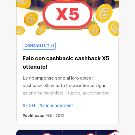
CONSIGLI UTILI
Falò con cashback: cashback X5
ottenuto!
Le ricompense sono al loro apice:
cashback X5 in tutto l'ecosistema! Ogni
azione ha riscaldato il fuoco, avvicinandoti
a grandi ricompense.
#HSH
#announcement
Pubblicato:
14.04.2025