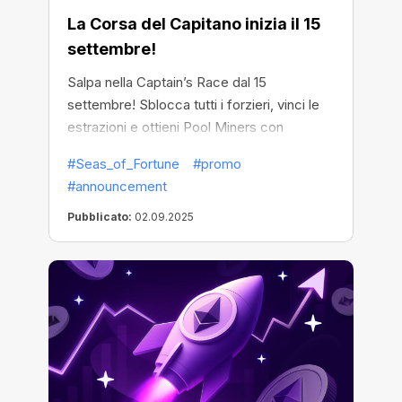
La Corsa del Capitano inizia il 15
settembre!
Salpa nella Captain’s Race dal 15
settembre! Sblocca tutti i forzieri, vinci le
estrazioni e ottieni Pool Miners con
l’hashrate del montepremi totale. La gara
#Seas_of_Fortune
#promo
termina il 20 settembre — non perdere la
#announcement
tua occasione di gloria!
Pubblicato:
02.09.2025