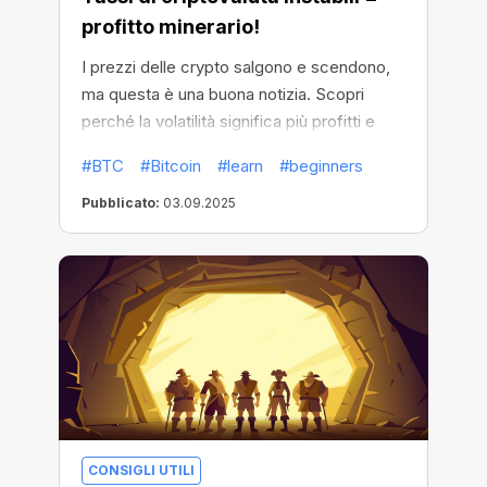
profitto minerario!
I prezzi delle crypto salgono e scendono,
ma questa è una buona notizia. Scopri
perché la volatilità significa più profitti e
come cavalcare l’onda invece di affondare
#BTC
#Bitcoin
#learn
#beginners
con il mercato.
Pubblicato:
03.09.2025
CONSIGLI UTILI