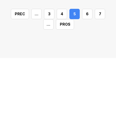
PREC
…
3
4
5
6
7
…
PROS