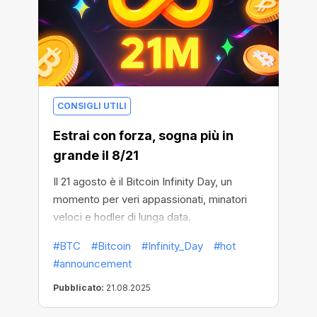
CONSIGLI UTILI
Estrai con forza, sogna più in
grande il 8/21
Il 21 agosto è il Bitcoin Infinity Day, un
momento per veri appassionati, minatori
veloci e hodler di lunga data.
#BTC
#Bitcoin
#Infinity_Day
#hot
#announcement
Pubblicato:
21.08.2025