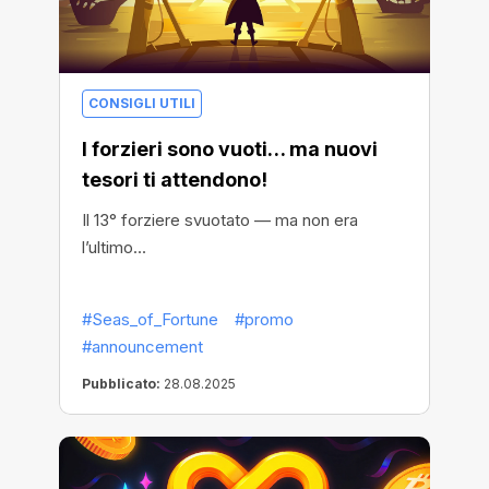
CONSIGLI UTILI
I forzieri sono vuoti… ma nuovi
tesori ti attendono!
Il 13° forziere svuotato — ma non era
l’ultimo…
#Seas_of_Fortune
#promo
#announcement
Pubblicato:
28.08.2025