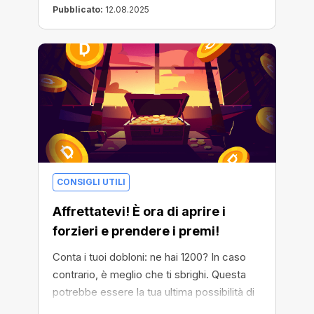
Pubblicato:
12.08.2025
CONSIGLI UTILI
Affrettatevi! È ora di aprire i
forzieri e prendere i premi!
Conta i tuoi dobloni: ne hai 1200? In caso
contrario, è meglio che ti sbrighi. Questa
potrebbe essere la tua ultima possibilità di
aprire il forziere con 200 KH/s Pool Miner!