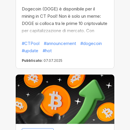
Dogecoin (DOGE) è disponibile per il
mining in CT Pool! Non è solo un meme:
DOGE si colloca tra le prime 10 criptovalute
per capitalizzazione di mercato. Con
un'enorme comunità globale, transazioni
#CTPool
#announcement
#dogecoin
velocissime e una comprovata esperienza,
#update
#hot
è una delle monete più popolari e in rapido
movimento in circolazione. È una scelta
Pubblicato:
07.07.2025
perfetta per il mining in movimento.