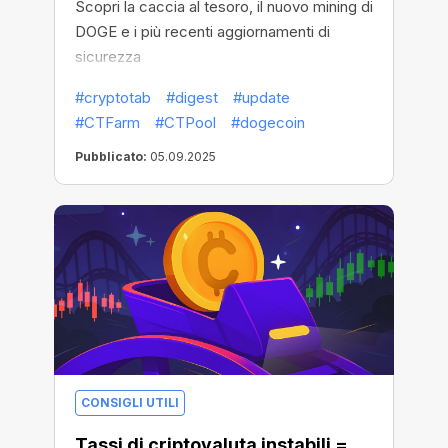
Scopri la caccia al tesoro, il nuovo mining di
DOGE e i più recenti aggiornamenti di
sicurezza
#cryptotab
#digest
#update
#CTFarm
#CTPool
#dogecoin
Pubblicato:
05.09.2025
CONSIGLI UTILI
Tassi di criptovaluta instabili =