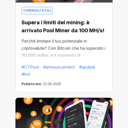
CONSIGLI UTILI
Supera i limiti del mining: è
arrivato Pool Miner da 100 MH/s!
Perché limitare il tuo potenziale in
criptovalute? Con Bitcoin che ha superato i
110.000 dollari, è il momento di
incrementare i tuoi guadagni, e CT Pool
#CTPool
#announcement
#update
rende tutto più facile che mai.
#hot
Pubblicato:
22.05.2025