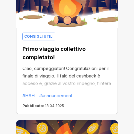
CONSIGLI UTILI
Primo viaggio collettivo
completato!
Ciao, campeggiatori! Congratulazioni per il
finale di viaggio. Il falò del cashback è
acceso e, grazie al vostro impegno, l'intera
comunità ne ha sentito il calore. Ora tutti
#HSH
#announcement
possono usufruire di X5 cashback su tutti
gli acquisti.
Pubblicato:
18.04.2025