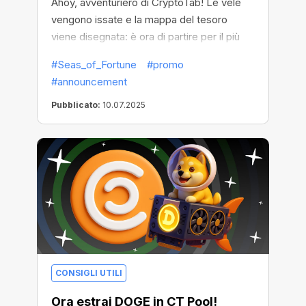
Ahoy, avventuriero di CryptoTab! Le vele
vengono issate e la mappa del tesoro
viene disegnata: è ora di partire per il più
grande viaggio crittografico dell'anno!
#Seas_of_Fortune
#promo
#announcement
Pubblicato:
10.07.2025
CONSIGLI UTILI
Ora estrai DOGE in CT Pool!