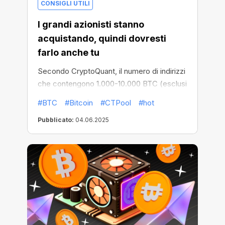
CONSIGLI UTILI
I grandi azionisti stanno
acquistando, quindi dovresti
farlo anche tu
Secondo CryptoQuant, il numero di indirizzi
che contengono 1.000-10.000 BTC (esclusi
exchange e miner) è in aumento.
#BTC
#Bitcoin
#CTPool
#hot
Storicamente, questo segnala una
Pubblicato:
04.06.2025
crescente fiducia degli investitori.